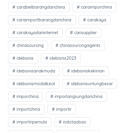
carabelibarangdarichina
caraimporchina
caraimportbarangdarichina
carakaya
carakayadariinternet
carisupplier
chinasourcing
chinasourcingagents
idebisnis
idebisnis2023
idebisnisanakmuda
idebisniskekinian
idebisnismodalkecil
idebisnisuntungbesar
imporchina
imporlangsungdarichina
importchina
importir
importirpemula
indotaobao