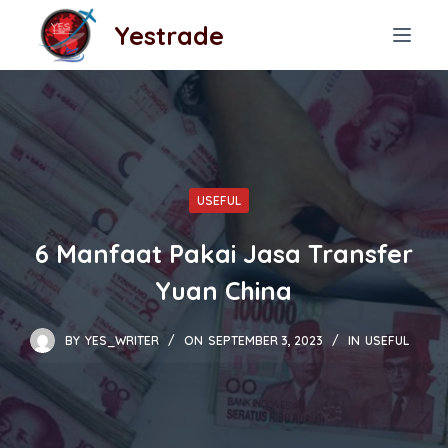
S
Yestrade
k
i
p
t
o
c
USEFUL
o
n
6 Manfaat Pakai Jasa Transfer
t
Yuan China
e
n
BY
YES_WRITER
ON
SEPTEMBER 3, 2023
IN
USEFUL
t