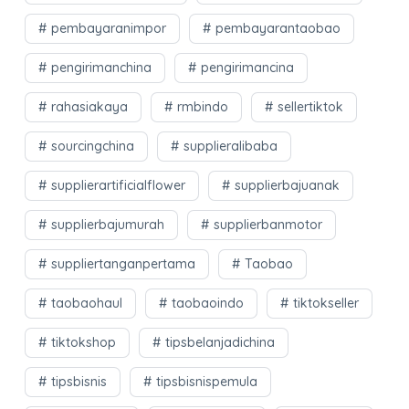
pembayaranimpor
pembayarantaobao
pengirimanchina
pengirimancina
rahasiakaya
rmbindo
sellertiktok
sourcingchina
supplieralibaba
supplierartificialflower
supplierbajuanak
supplierbajumurah
supplierbanmotor
suppliertanganpertama
Taobao
taobaohaul
taobaoindo
tiktokseller
tiktokshop
tipsbelanjadichina
tipsbisnis
tipsbisnispemula