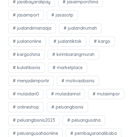
jasabayaralipay
jasaimporchina
jasaimport
jasasotp
jualandimanaaja
jualandirumah
jualanonline
jualantiktok
kargo
kargochina
kirimbarangmurah
kuliahbisnis
marketplace
menjadiimportir
motivasibisnis
mulaidari0
mulaidarinol
mulaiimpor
onlineshop
peluangbisnis
peluangbisnis2023
peluangusaha
peluangusahaonline
pembayaranalibaba