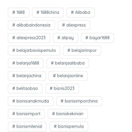
1688
1688china
Alibaba
alibabaindonesia
aliexpress
aliexpress2023
alipay
bayar1688
belajarbisnispemula
belajarimpor
belanja1688
belanjaalibaba
belanjachina
belanjaonline
belitaobao
bisnis2023
bisnisanakmuda
bisnisimporchina
bisnisimport
bisniskekinian
bisnismilenial
bisnispemula