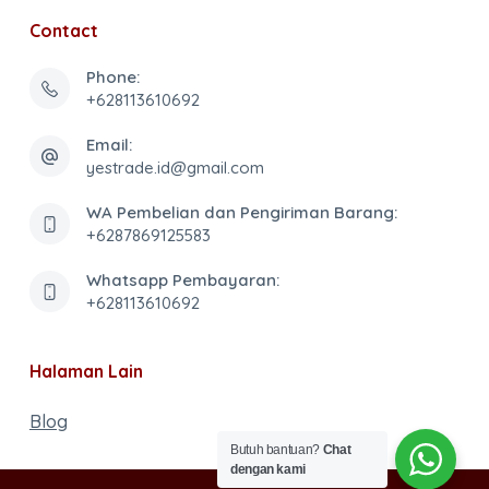
Contact
Phone:
+628113610692
Email:
yestrade.id@gmail.com
WA Pembelian dan Pengiriman Barang:
+6287869125583
Whatsapp Pembayaran:
+628113610692
Halaman Lain
Blog
Butuh bantuan?
Chat
dengan kami