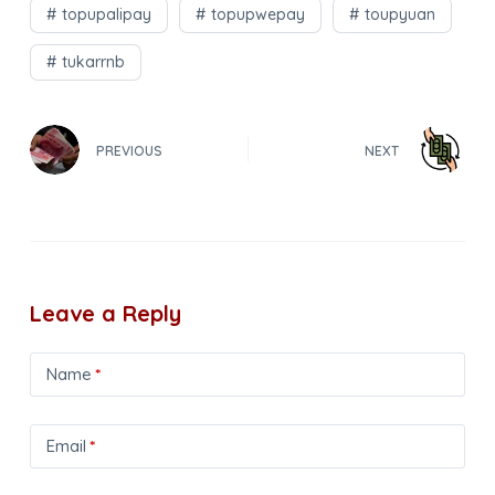
topupalipay
topupwepay
toupyuan
tukarrnb
PREVIOUS
NEXT
Leave a Reply
Name
*
Email
*