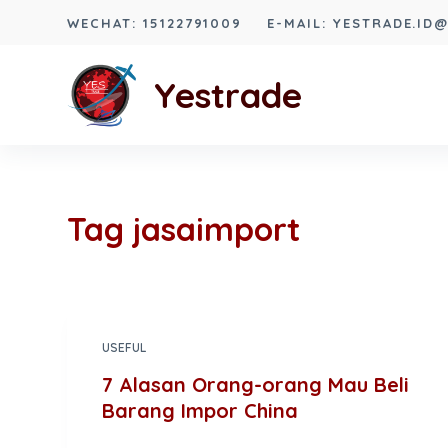
S
WECHAT: 15122791009
E-MAIL: YESTRADE.ID
k
i
Yestrade
p
t
o
c
o
Tag
jasaimport
n
t
e
n
USEFUL
t
7 Alasan Orang-orang Mau Beli
Barang Impor China